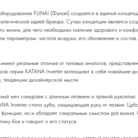
борудование FUNAI (Фунай) создается в единой концепции
ратегической идеей бренда. Сутью концепции является со
го жизни, для чего необходимо наличие здорового и комф
м параметрам: чистота воздуха, его обновление и состав,
имеют реальные отличия от типовых аналогов, представлен
ов серии KATANA Inverter воплощают в себе новейшие до
й, тенденции дизайнерской мысли.
ный меч самураев с длинным лезвием и прямой рукоятью
NA Inverter стала цуба, защищающая руку от лезвия. Цуба
 функцию, но и обладает сакральным смыслом для воина.
тику боя и говорит о его статусе.
ается изысканным внешним видом, который призван подчер