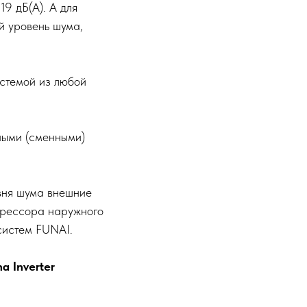
9 дБ(А). А для
й уровень шума,
истемой из любой
ными (сменными)
вня шума внешние
прессора наружного
систем FUNAI.
 Inverter