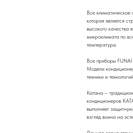
Все климатическое о
которая является ст
высокого качества е
микроклимата по все
температура.
Все приборы FUNAI 
Модели кондиционер
техники и технологи
Катана – традицион
кондиционеров KATA
выполняет защитную
взгляд воина на эсте
Данная серия отлич