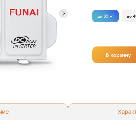
до 35 м²
до 4
В корзину
ние
Харак