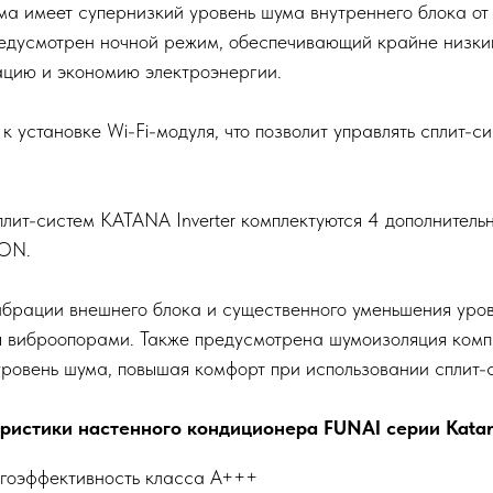
а имеет супернизкий уровень шума внутреннего блока от 1
едусмотрен ночной режим, обеспечивающий крайне низки
цию и экономию электроэнергии.
к установке Wi-Fi-модуля, что позволит управлять сплит-с
.
плит-систем KATANA Inverter комплектуются 4 дополнитель
ION.
брации внешнего блока и существенного уменьшения уро
я виброопорами. Также предусмотрена шумоизоляция ком
 уровень шума, повышая комфорт при использовании сплит-
истики настенного кондиционера FUNAI серии Katana
гоэффективность класса А+++