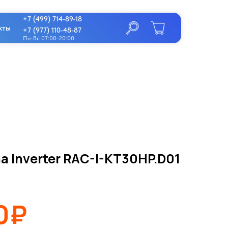
+7 (499) 714-89-18
кты
+7 (977) 110-48-87
Пн-Вс 07:00-20:00
na Inverter RAC-I-KT30HP.D01
0₽