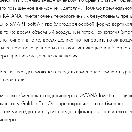
 его повышенное внимание к деталям. Помимо премиально
 KATANA Inverter очень технологичны: к безусловным пре
цию SMART Soft Air, где благодаря особой форме вертика
 в то же время объемный воздушный поток. Технология Smart
но точно и в то же время деликатно направить поток возд
ый сенсор освещенности отключит индикацию и в 2 раза с
ера при низком уровне освещения.
Feel вы всегда сможете отследить изменение температурно
льзователя.
ли теплообменника кондиционеров KATANA Inverter защищ
крытием Golden Fin. Оно предохраняет теплообменник от 
солями воздуха и других вредных факторов, значительно 
ионера.