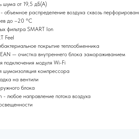
 шума от 19,5 дБ(А)
r - объемное распределение воздуха сквозь перфорирова
рев до –20 °С
ных фильтра SMART Ion
T Feel
тибактериальное покрытие теплообменника
EAN — очистка внутреннего блока замораживанием
я подключения модуля Wi-Fi
я шумоизоляция компрессора
адка на вентили
ружного блока
on - любое направление потока воздуха
освещенности