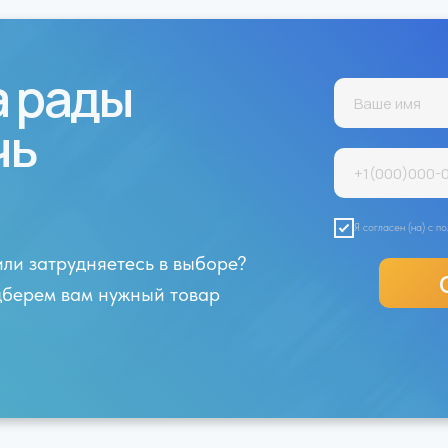
а рады
чь
Я согласен (на) с 
или затрудняетесь в выборе?
одберем вам нужный товар