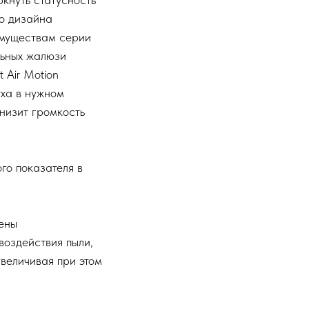
го дизайна
имуществам серии
льных жалюзи
 Air Motion
уха в нужном
низит громкость
го показателя в
ены
воздействия пыли,
увеличивая при этом